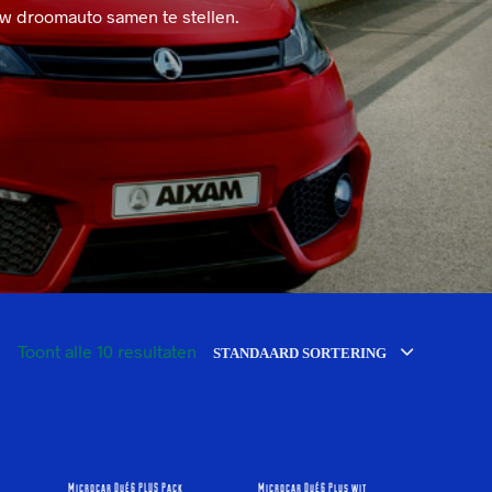
uw droomauto samen te stellen.
Toont alle 10 resultaten
STANDAARD SORTERING
Microcar Dué6 PLUS Pack
Microcar Dué6 Plus wit