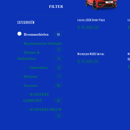
MIN.
MAX.
FILTER
PRIJS
PRIJS
Ligier JS50 Sport Pack
L
CATEGORIEËN
€
16.490,00
Brommobielen
10
Brommobielen Gebruikt
3
Helmen &
Microcar MGO6 Initial
M
Onderdelen
2
D
€
10.995,00
Onderdelen
0
Motoren
1
Scooters
15
SCOOTERS
GEBRUIKT
13
SCOOTERS NIEUW
2