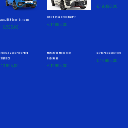
€
19.490,00
Ligier JS60 DCI Ultimate
igier JS50 Sport Ultimate
€
17.895,00
€
16.585,00
ICROCAR MGO6 PLUS PACK
Microcar MGO6 PLUS
Microcar MGO6 X DCI
ESIGN DCI
Progress
€
14.995,00
€
13.995,00
€
11.995,00