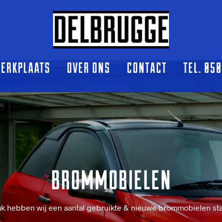
ERKPLAATS
OVER ONS
CONTACT
TEL. 05
BROMMOBIELEN
k hebben wij een aantal gebruikte & nieuwe brommobielen st