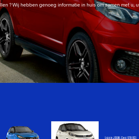
llen ? Wij hebben genoeg informatie in huis om samen met u, 
Ligier JS60L Chic STB DCI