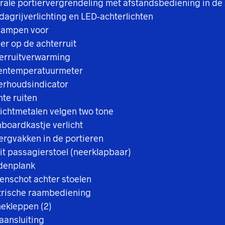
rale portiervergrendeling met afstandsbediening in de 
dagrijverlichting en LED-achterlichten
lampen voor
er op de achterruit
erruitverwarming
entemperatuurmeter
rhoudsindicator
nte ruiten
Lichtmetalen velgen two tone
boardkastje verlicht
rgvakken in de portieren
-it passagierstoel (neerklapbaar)
denplank
enschot achter stoelen
trische raambediening
ekleppen (2)
 aansluiting