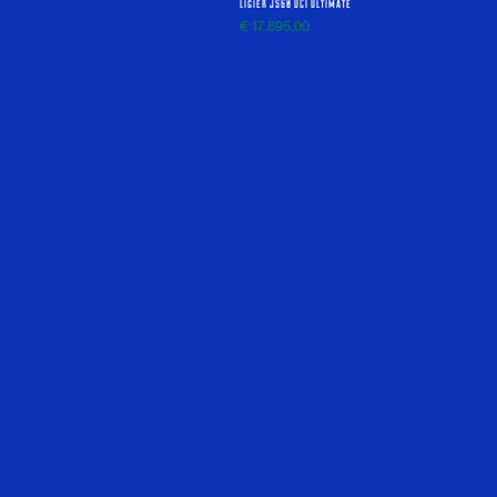
Ligier JS60 DCI Ultimate
€
17.895,00