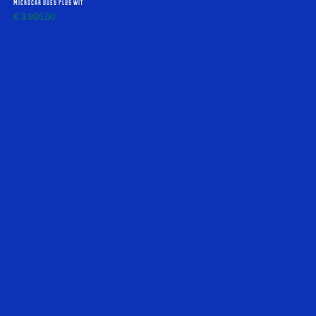
Microcar Dué6 Plus wit
€
9.995,00