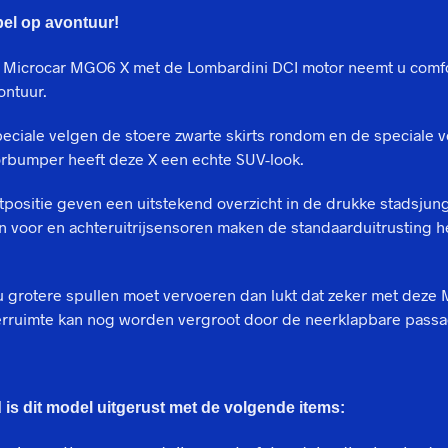
el op avontuur!
 Microcar MGO6 X met de Lombardini DCI motor neemt u comf
ontuur.
eciale velgen de stoere zwarte skirts rondom en de speciale
rbumper heeft deze X een echte SUV-look.
tpositie geven een uitstekend overzicht in de drukke stadsjung
 voor en achteruitrijsensoren maken de standaarduitrusting h
u grotere spullen moet vervoeren dan lukt dat zeker met deze
erruimte kan nog worden vergroot door de neerklapbare passag
is dit model uitgerust met de volgende items: