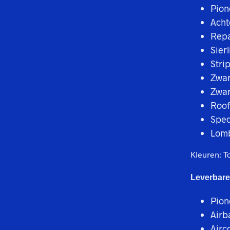
Pion
Acht
Repa
Sier
Stri
Zwar
Zwar
Roof
Spec
Lomb
Kleuren: T
Leverbare
Pion
Airb
Airc