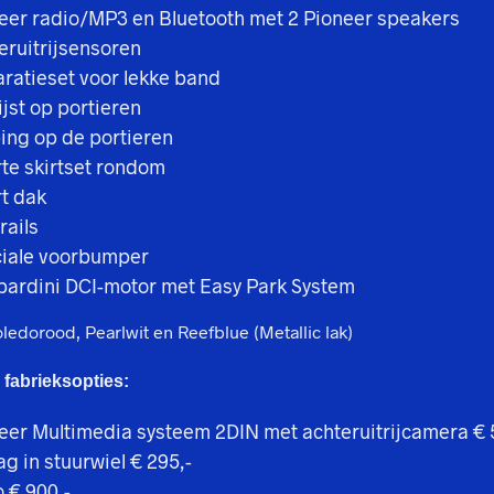
eer radio/MP3 en Bluetooth met 2 Pioneer speakers
eruitrijsensoren
ratieset voor lekke band
lijst op portieren
ping op de portieren
te skirtset rondom
t dak
rails
iale voorbumper
ardini DCI-motor met Easy Park System
oledorood, Pearlwit en Reefblue (Metallic lak)
 fabrieksopties:
eer Multimedia systeem 2DIN met achteruitrijcamera € 
ag in stuurwiel € 295,-
o € 900,-