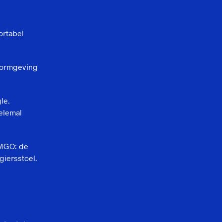
ortabel
 vormgeving
le.
elemal
 MGO: de
iersstoel.