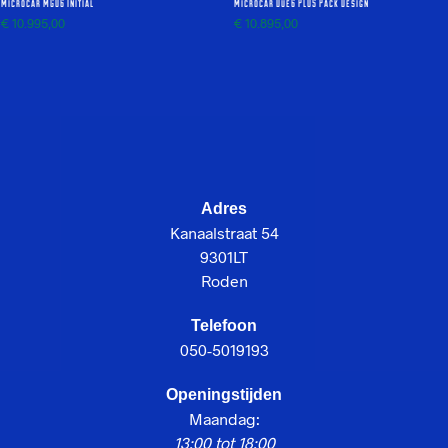
Microcar MGO6 Initial
Microcar Dué6 PLUS Pack Design
€
10.995,00
€
10.895,00
Adres
Kanaalstraat 54
9301LT
Roden
Telefoon
050-5019193
Openingstijden
Maandag:
13:00 tot 18:00