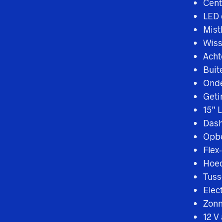
Cent
LED 
Mist
Wiss
Acht
Buit
Onde
Geti
15” 
Dash
Opbe
Flex
Hoe
Tuss
Elec
Zonn
12 V