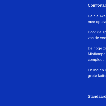
Comfortab
De nieuwe
mee op av
Door de sp
van de voo
De hoge zi
Mistlampen
compleet.
En indien 
grote koff
Standaard 