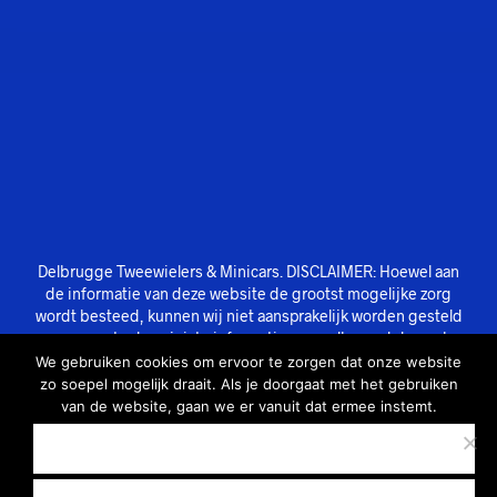
Delbrugge Tweewielers & Minicars. DISCLAIMER: Hoewel aan
de informatie van deze website de grootst mogelijke zorg
wordt besteed, kunnen wij niet aansprakelijk worden gesteld
voor eventuele onjuiste informatie van welke aard dan ook.
We gebruiken cookies om ervoor te zorgen dat onze website
zo soepel mogelijk draait. Als je doorgaat met het gebruiken
van de website, gaan we er vanuit dat ermee instemt.
OK