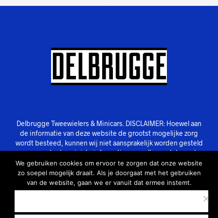
Delbrugge Tweewielers & Minicars. DISCLAIMER: Hoewel aan
de informatie van deze website de grootst mogelijke zorg
wordt besteed, kunnen wij niet aansprakelijk worden gesteld
voor eventuele onjuiste informatie van welke aard dan ook.
We gebruiken cookies om ervoor te zorgen dat onze website
zo soepel mogelijk draait. Als je doorgaat met het gebruiken
van de website, gaan we er vanuit dat ermee instemt.
OK