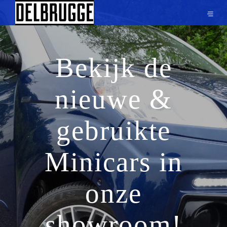
Bekijk de
nieuwe &
gebruikte
Minicars in
onze
showroom!