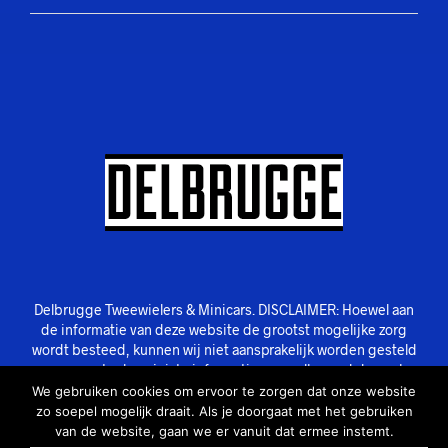
Delbrugge Tweewielers & Minicars. DISCLAIMER: Hoewel aan
de informatie van deze website de grootst mogelijke zorg
wordt besteed, kunnen wij niet aansprakelijk worden gesteld
voor eventuele onjuiste informatie van welke aard dan ook.
We gebruiken cookies om ervoor te zorgen dat onze website
zo soepel mogelijk draait. Als je doorgaat met het gebruiken
van de website, gaan we er vanuit dat ermee instemt.