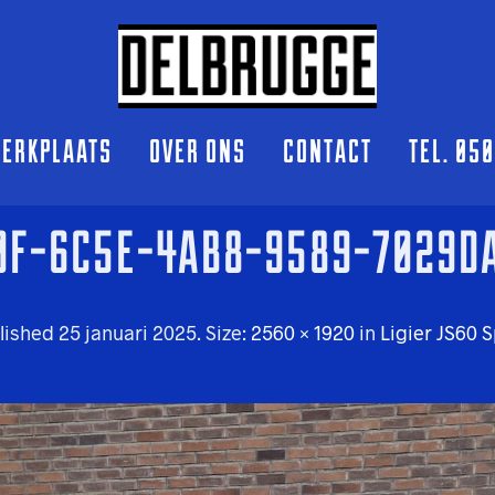
ERKPLAATS
OVER ONS
CONTACT
TEL. 05
0F-6C5E-4AB8-9589-7029D
lished
25 januari 2025
. Size:
2560 × 1920
in
Ligier JS60 S