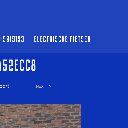
0-5019193
ELECTRISCHE FIETSEN
A52ECC8
port
>
NEXT