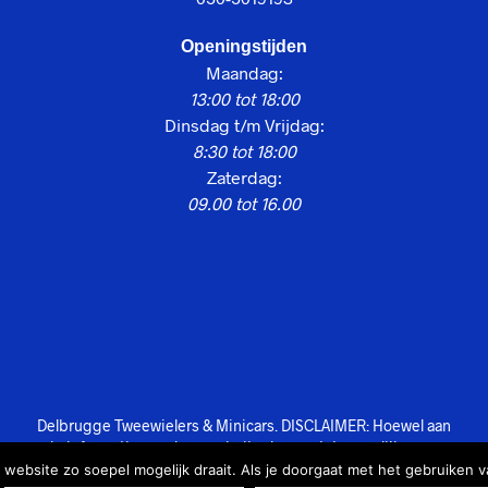
Openingstijden
Maandag:
13:00 tot 18:00
Dinsdag t/m Vrijdag:
8:30 tot 18:00
Zaterdag:
09.00 tot 16.00
Delbrugge Tweewielers & Minicars. DISCLAIMER: Hoewel aan
de informatie van deze website de grootst mogelijke zorg
wordt besteed, kunnen wij niet aansprakelijk worden gesteld
website zo soepel mogelijk draait. Als je doorgaat met het gebruiken v