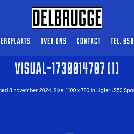
ERKPLAATS
OVER ONS
CONTACT
TEL. 05
VISUAL-1730014707 (1)
shed
8 november 2024
. Size:
1100 × 720
in
Ligier JS50 Spo