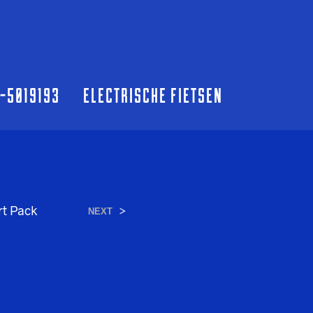
0-5019193
ELECTRISCHE FIETSEN
rt Pack
>
NEXT