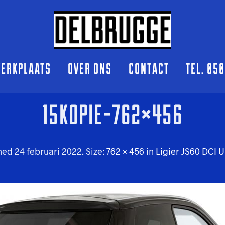
ERKPLAATS
OVER ONS
CONTACT
TEL. 05
15KOPIE-762×456
shed
24 februari 2022
. Size:
762 × 456
in
Ligier JS60 DCI U