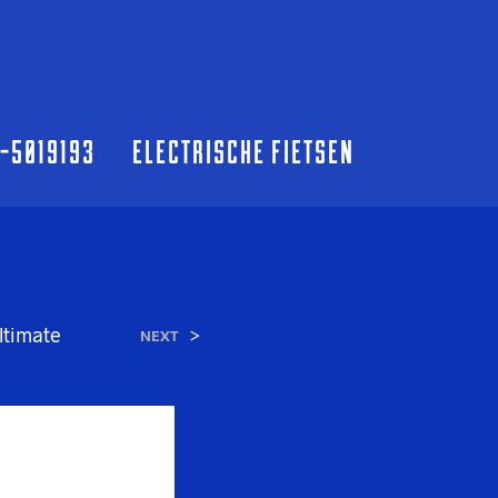
0-5019193
ELECTRISCHE FIETSEN
ltimate
>
NEXT