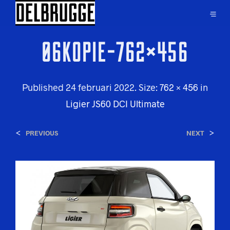
06KOPIE-762×456
Published
24 februari 2022
. Size:
762 × 456
in
Ligier JS60 DCI Ultimate
<
>
PREVIOUS
NEXT