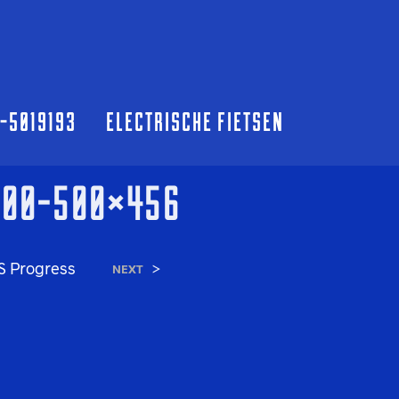
0-5019193
ELECTRISCHE FIETSEN
500-500×456
S Progress
>
NEXT